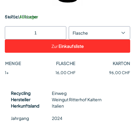
Status:
6 x 75cl / Flasche
Auf Lager
Flasche
Zur
Einkaufsliste
MENGE
FLASCHE
KARTON
1+
16,00 CHF
96,00 CHF
Recycling
Einweg
Hersteller
Weingut Ritterhof Kaltern
Herkunftsland
Italien
Jahrgang
2024