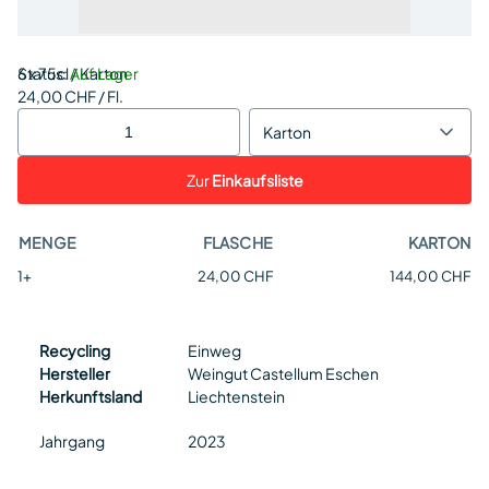
Status:
6 x 75cl / Karton
Auf Lager
24,00 CHF / Fl.
Karton
Zur
Einkaufsliste
MENGE
FLASCHE
KARTON
1+
24,00 CHF
144,00 CHF
Recycling
Einweg
Hersteller
Weingut Castellum Eschen
Herkunftsland
Liechtenstein
Jahrgang
2023