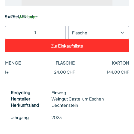
Status:
6 x 75cl / Flasche
Auf Lager
Flasche
Zur
Einkaufsliste
MENGE
FLASCHE
KARTON
1+
24,00 CHF
144,00 CHF
Recycling
Einweg
Hersteller
Weingut Castellum Eschen
Herkunftsland
Liechtenstein
Jahrgang
2023