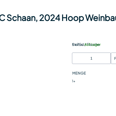
OC Schaan, 2024 Hoop Weinbau 
Status:
6 x 75cl / Flasche
Auf Lager
MENGE
1+