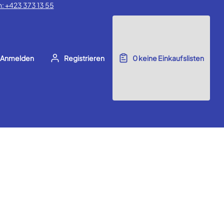
: +423 373 13 55
Anmelden
Registrieren
0
keine Einkaufslisten