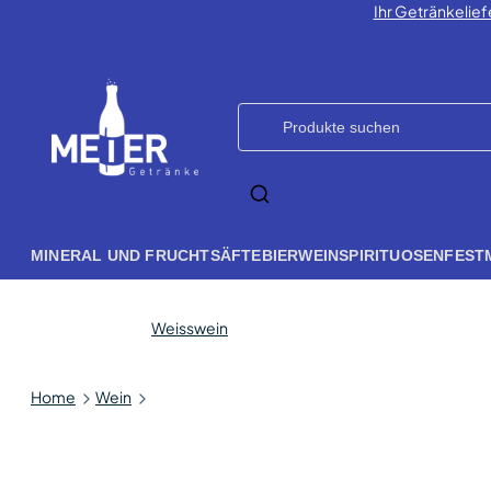
Ihr Getränkelief
MINERAL UND FRUCHTSÄFTE
BIER
WEIN
SPIRITUOSEN
FEST
Weisswein
Home
Wein