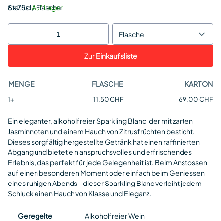
Status:
6 x 75cl / Flasche
Auf Lager
Flasche
Zur
Einkaufsliste
MENGE
FLASCHE
KARTON
1+
11,50 CHF
69,00 CHF
Ein eleganter, alkoholfreier Sparkling Blanc, der mit zarten
Jasminnoten und einem Hauch von Zitrusfrüchten besticht.
Dieses sorgfältig hergestellte Getränk hat einen raffinierten
Abgang und bietet ein anspruchsvolles und erfrischendes
Erlebnis, das perfekt für jede Gelegenheit ist. Beim Anstossen
auf einen besonderen Moment oder einfach beim Geniessen
eines ruhigen Abends - dieser Sparkling Blanc verleiht jedem
Schluck einen Hauch von Klasse und Eleganz.
Geregelte
Alkoholfreier Wein