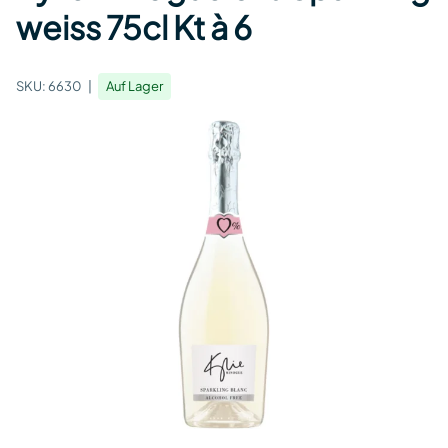
weiss 75cl Kt à 6
SKU:
6630
Auf Lager