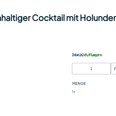
haltiger Cocktail mit Holunde
Status:
24 x 20cl / Flasche
Auf Lager
MENGE
1+