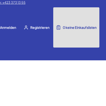
: +423 373 13 55
Anmelden
Registrieren
0
keine Einkaufslisten