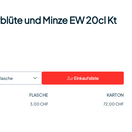
rblüte und Minze EW 20cl Kt
Zur
Einkaufsliste
Flasche
FLASCHE
KARTON
3,00 CHF
72,00 CHF