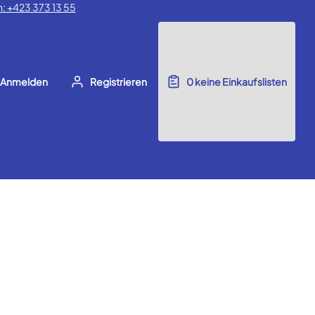
: +423 373 13 55
Anmelden
Registrieren
0
keine Einkaufslisten