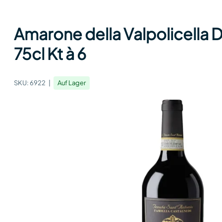
Amarone della Valpolicella
75cl Kt à 6
SKU:
6922
Auf Lager