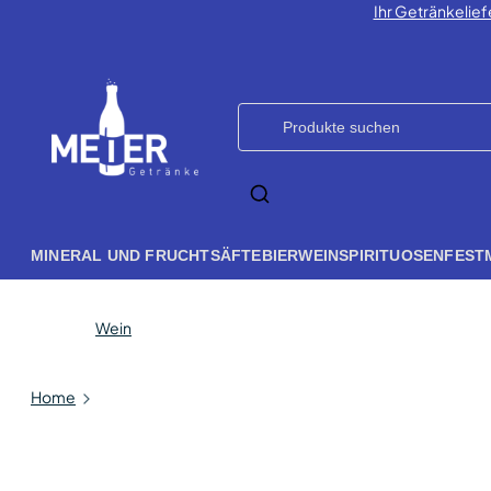
Ihr Getränkelief
MINERAL UND FRUCHTSÄFTE
BIER
WEIN
SPIRITUOSEN
FEST
Wein
Home