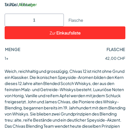
Status:
1 x 70cl / Flasche
Auf Lager
Flasche
Zur
Einkaufsliste
MENGE
FLASCHE
1+
42,00 CHF
Weich, reichhaltig und grosszügig, Chivas 12 ist nicht ohne Grund
ein Klassiker. Die ikonischen Speyside-Aromen bilden den Kern
dieses 12 Jahre alten Blended Scotch Whiskys, der aus den
feinsten Malz- und Getreide-Whiskys besteht. Luxuriöse Noten
von Honig, Vanille und reifem Apfel werden mit jedem Schluck
freigesetzt. John und James Chivas, die Pioniere des Whisky-
Blending, begannen bereits im 19. Jahrhundert mit dem Blending
von Whiskys. Sie blieben zwei Grundprinzipien des Blending
treu: alte, reife Bestände und ein deutlicher Speyside-Akzent.
Das Chivas Blending Team wendet heute dieselben Prinzipien