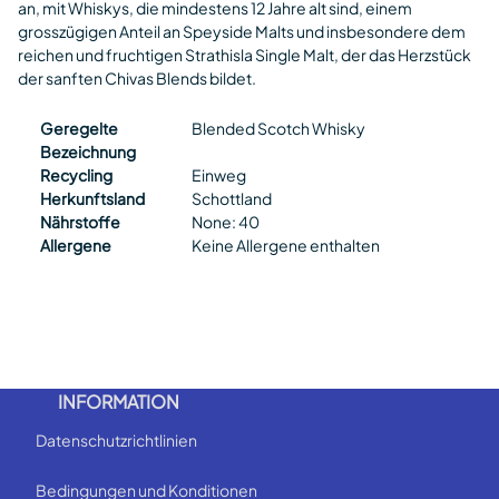
an, mit Whiskys, die mindestens 12 Jahre alt sind, einem
grosszügigen Anteil an Speyside Malts und insbesondere dem
reichen und fruchtigen Strathisla Single Malt, der das Herzstück
der sanften Chivas Blends bildet.
Geregelte
Blended Scotch Whisky
Bezeichnung
Recycling
Einweg
Herkunftsland
Schottland
Nährstoffe
None: 40
Allergene
Keine Allergene enthalten
INFORMATION
Datenschutzrichtlinien
Bedingungen und Konditionen