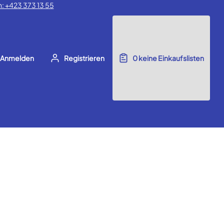
: +423 373 13 55
Anmelden
Registrieren
0
keine Einkaufslisten