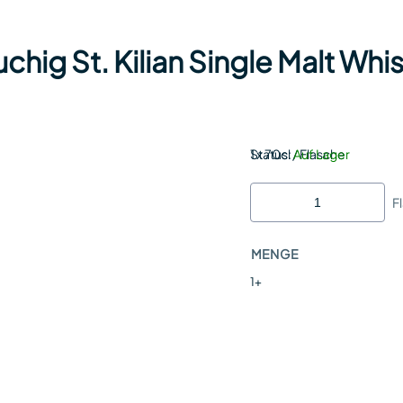
ig St. Kilian Single Malt Whis
Status:
1 x 70cl / Flasche
Auf Lager
F
MENGE
1+