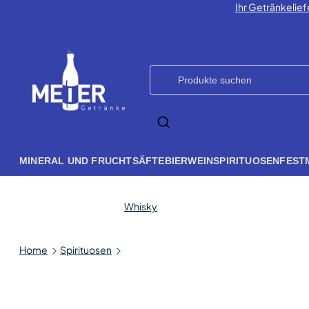
Ihr Getränkelief
MINERAL UND FRUCHTSÄFTE
BIER
WEIN
SPIRITUOSEN
FEST
Whisky
Home
Spirituosen