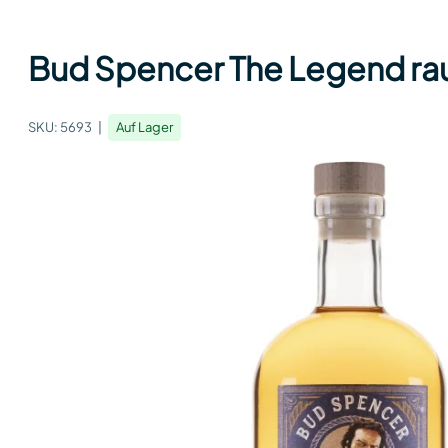
Bud Spencer The Legend rauch
SKU:
5693
Auf Lager