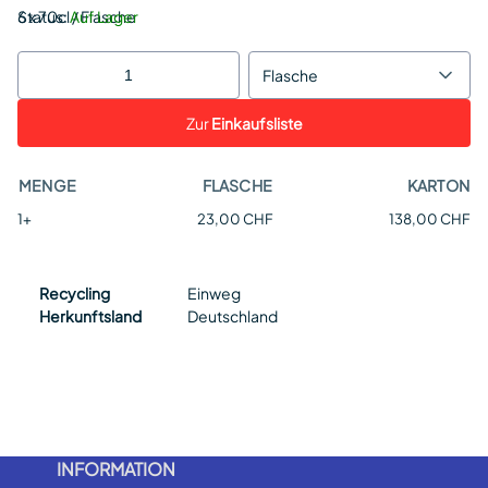
Status:
6 x 70cl / Flasche
Auf Lager
Flasche
Zur
Einkaufsliste
MENGE
FLASCHE
KARTON
1+
23,00 CHF
138,00 CHF
Recycling
Einweg
Herkunftsland
Deutschland
INFORMATION