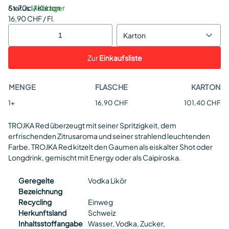
Status:
6 x 70cl / Karton
Auf Lager
16,90 CHF / Fl.
Karton
Zur
Einkaufsliste
MENGE
FLASCHE
KARTON
1+
16,90 CHF
101,40 CHF
TROJKA Red überzeugt mit seiner Spritzigkeit, dem
erfrischenden Zitrusaroma und seiner strahlend leuchtenden
Farbe. TROJKA Red kitzelt den Gaumen als eiskalter Shot oder
Longdrink, gemischt mit Energy oder als Caipiroska.
Geregelte
Vodka Likör
Bezeichnung
Recycling
Einweg
Herkunftsland
Schweiz
Inhaltsstoffangabe
Wasser, Vodka, Zucker,