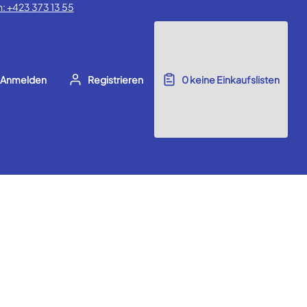
: +423 373 13 55
Anmelden
Registrieren
0
keine Einkaufslisten