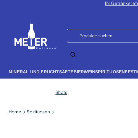
Ihr Getränkelief
MINERAL UND FRUCHTSÄFTE
BIER
WEIN
SPIRITUOSEN
FEST
Shots
Home
Spirituosen