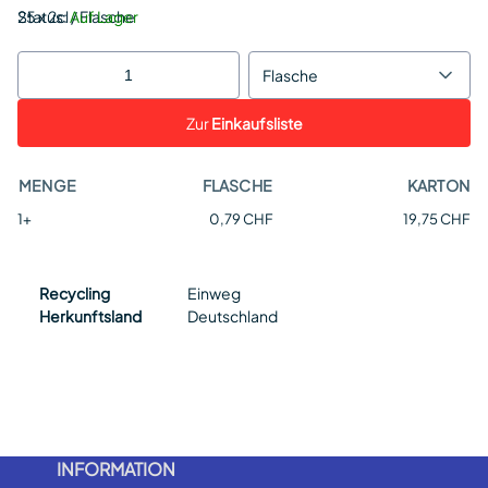
Status:
25 x 2cl / Flasche
Auf Lager
Flasche
Zur
Einkaufsliste
MENGE
FLASCHE
KARTON
1+
0,79 CHF
19,75 CHF
Recycling
Einweg
Herkunftsland
Deutschland
INFORMATION