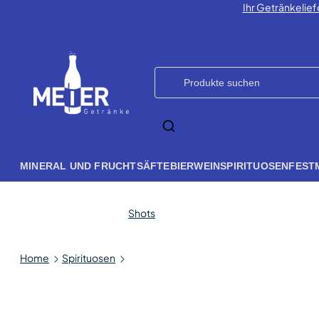
Ihr Getränkelief
MINERAL UND FRUCHTSÄFTE
BIER
WEIN
SPIRITUOSEN
FEST
Shots
Home
Spirituosen