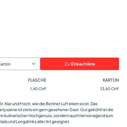
Zur
Einkaufsliste
Karton
FLASCHE
KARTON
1,40 CHF
33,60 CHF
. Klar und frisch, wie die Berliner Luft eben so ist. Das
artyszene ist stets ein gern gesehener Gast. Gut gekühlt ist die
ur ein kulinarischer Hochgenuss, sondern auch hervorragend zum
ails und Longdrinks aller Art geeignet.