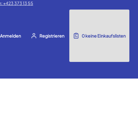
: +423 373 13 55
Anmelden
Registrieren
0
keine Einkaufslisten