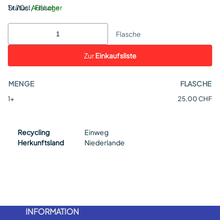
Status:
1 x 70cl / Flasche
Auf Lager
Flasche
Zur
Einkaufsliste
MENGE
FLASCHE
1+
25,00 CHF
Recycling
Einweg
Herkunftsland
Niederlande
INFORMATION