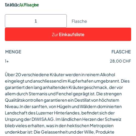
Status:
1 x 100cl / Flasche
Auf Lager
Flasche
Zur
Einkaufsliste
MENGE
FLASCHE
1+
28,00 CHF
Über 20 verschiedene Kräuter werden in reinem Alkohol
eingelegt und anschliessend im Kupferhafen umgebrannt. Dies
garantiert den lang anhaltenden Kräutergeschmack, der vor
allem durch Sternanis und Fenchel geprägt ist. Die strengen
Qualitätskontrollen garantieren ein Destillat von höchstem
Niveau.In der sanften, von Hügeln und Wäldern dominierten
Landschaft des Luzerner Hinterlandes, befindet sich der
Ursprung der DIWISA AG. Im ländlichen Herzen der Schweiz
blieb vieles erhalten, was in den hektischen Metropolen
undenkbar ist: Die Gelassenheit und der Wille, Produkte