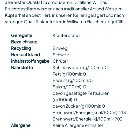
allererster Qualität zu produzieren.Distillerie Willisau
Fruchtdestillate werden nach traditioneller Art und Weise im
Kupferhafen destilliert, in unseren Kellern gelagert und nach
strengen Qualitätskontrollen in Willisau in Flaschen abgefüllt.
Geregelte
Kräuterbrand
Bezeichnung
Recycling
Einweg
Herkunftsland
Schweiz
Inhaltsstoffangabe
Chrüter
Nährstoffe
Kohlenhydrate (g/100ml): 0
Fett (g/100ml): 0
Eiweiss (g/100ml): 0
Salz (g/100 ml): 0
davon gesättigte Fettsäuren
(g/100ml): 0
davon Zucker (g/100ml): 0
Brennwert/Energie (kcal/100ml): 218
Brennwert/Energie (kj/100ml): 902
Allergene
Keine Allergene enthalten