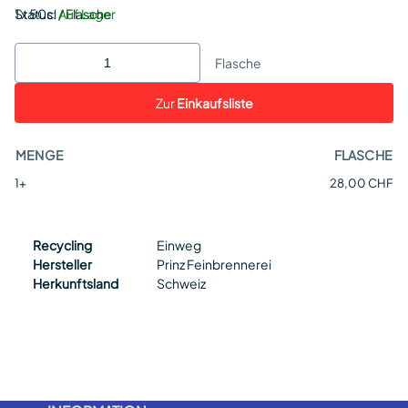
Status:
1 x 50cl / Flasche
Auf Lager
Flasche
Zur
Einkaufsliste
MENGE
FLASCHE
1+
28,00 CHF
Recycling
Einweg
Hersteller
Prinz Feinbrennerei
Herkunftsland
Schweiz