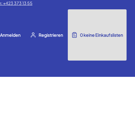
: +423 373 13 55
Anmelden
Registrieren
0
keine Einkaufslisten