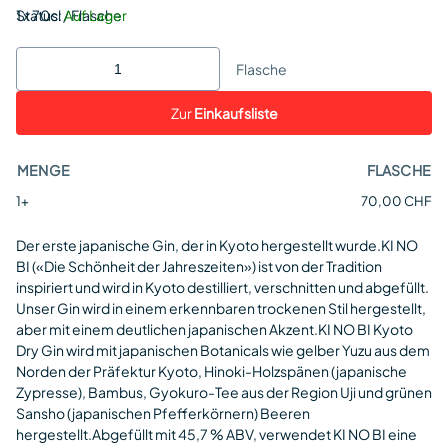
Status:
1 x 70cl / Flasche
Auf Lager
Flasche
Zur
Einkaufsliste
MENGE
FLASCHE
1+
70,00 CHF
Der erste japanische Gin, der in Kyoto hergestellt wurde.KI NO
BI («Die Schönheit der Jahreszeiten») ist von der Tradition
inspiriert und wird in Kyoto destilliert, verschnitten und abgefüllt.
Unser Gin wird in einem erkennbaren trockenen Stil hergestellt,
aber mit einem deutlichen japanischen Akzent.KI NO BI Kyoto
Dry Gin wird mit japanischen Botanicals wie gelber Yuzu aus dem
Norden der Präfektur Kyoto, Hinoki-Holzspänen (japanische
Zypresse), Bambus, Gyokuro-Tee aus der Region Uji und grünen
Sansho (japanischen Pfefferkörnern) Beeren
hergestellt.Abgefüllt mit 45,7 % ABV, verwendet KI NO BI eine