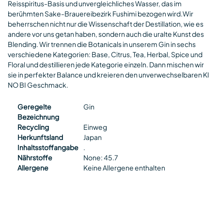
Reisspiritus-Basis und unvergleichliches Wasser, das im
berühmten Sake-Brauereibezirk Fushimi bezogen wird.Wir
beherrschen nicht nur die Wissenschaft der Destillation, wie es
andere vor uns getan haben, sondern auch die uralte Kunst des
Blending. Wir trennen die Botanicals in unserem Gin in sechs
verschiedene Kategorien: Base, Citrus, Tea, Herbal, Spice und
Floral und destillieren jede Kategorie einzeln. Dann mischen wir
sie in perfekter Balance und kreieren den unverwechselbaren KI
NO BI Geschmack.
Geregelte
Gin
Bezeichnung
Recycling
Einweg
Herkunftsland
Japan
Inhaltsstoffangabe
.
Nährstoffe
None: 45.7
Allergene
Keine Allergene enthalten