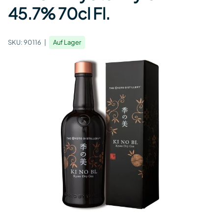
45.7% 70cl Fl.
SKU:
90116
Auf Lager