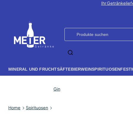
Ihr Getränkelief
MINERAL UND FRUCHTSÄFTE
BIER
WEIN
SPIRITUOSEN
FEST
Gin
Home
Spirituosen