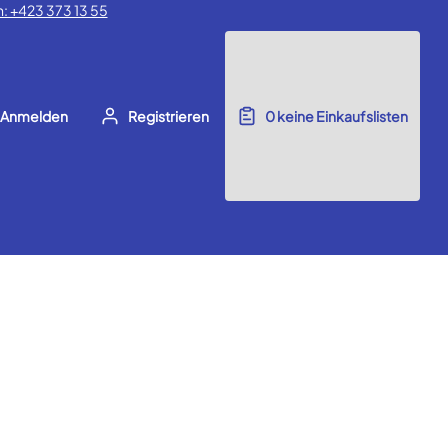
: +423 373 13 55
Anmelden
Registrieren
0
keine Einkaufslisten