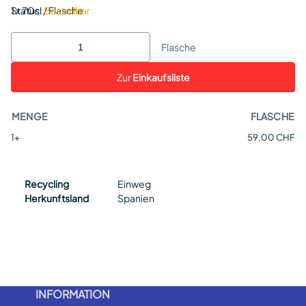
Status:
1 x 70cl / Flasche
Bestellbar
Flasche
Zur
Einkaufsliste
MENGE
FLASCHE
1+
59,00 CHF
Recycling
Einweg
Herkunftsland
Spanien
INFORMATION