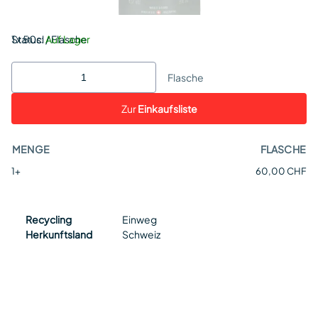
Status:
1 x 50cl / Flasche
Auf Lager
Flasche
Zur
Einkaufsliste
MENGE
FLASCHE
1+
60,00 CHF
Recycling
Einweg
Herkunftsland
Schweiz