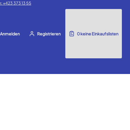
: +423 373 13 55
Anmelden
Registrieren
0
keine Einkaufslisten