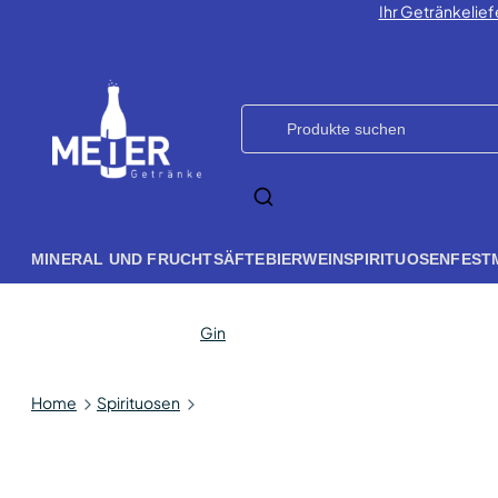
Ihr Getränkelief
MINERAL UND FRUCHTSÄFTE
BIER
WEIN
SPIRITUOSEN
FEST
Gin
Home
Spirituosen