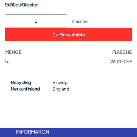
Status:
1 x 70cl / Flasche
Auf Lager
Flasche
Zur
Einkaufsliste
MENGE
FLASCHE
1+
26,00 CHF
Recycling
Einweg
Herkunftsland
England
INFORMATION