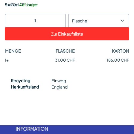
Status:
6 x 70cl / Flasche
Auf Lager
Flasche
Zur
Einkaufsliste
MENGE
FLASCHE
KARTON
1+
31,00 CHF
186,00 CHF
Recycling
Einweg
Herkunftsland
England
INFORMATION