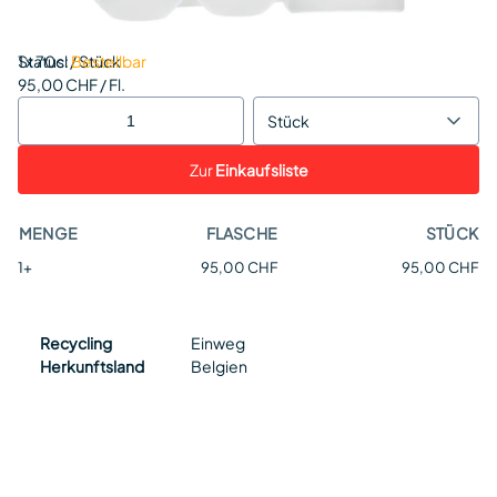
Status:
1 x 70cl / Stück
Bestellbar
95,00 CHF / Fl.
Stück
Zur
Einkaufsliste
MENGE
FLASCHE
STÜCK
1+
95,00 CHF
95,00 CHF
Recycling
Einweg
Herkunftsland
Belgien