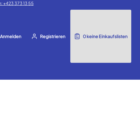
: +423 373 13 55
Anmelden
Registrieren
0
keine Einkaufslisten