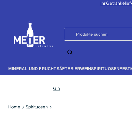
Ihr Getränkelief
MINERAL UND FRUCHTSÄFTE
BIER
WEIN
SPIRITUOSEN
FEST
Gin
Home
Spirituosen