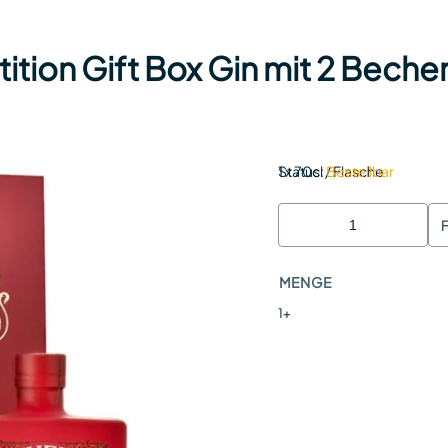
ion Gift Box Gin mit 2 Becher
Status:
1 x 70cl / Flasche
Bestellbar
MENGE
1+