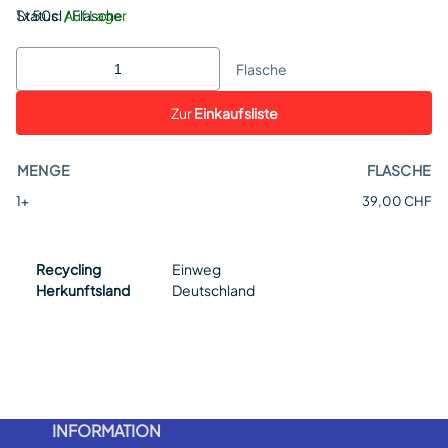
Status:
1 x 50cl / Flasche
Auf Lager
Flasche
Zur
Einkaufsliste
MENGE
FLASCHE
1+
39,00 CHF
Recycling
Einweg
Herkunftsland
Deutschland
INFORMATION