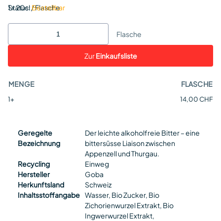
Status:
1 x 20cl / Flasche
Bestellbar
Flasche
Zur
Einkaufsliste
MENGE
FLASCHE
1+
14,00 CHF
Geregelte
Der leichte alkoholfreie Bitter – eine
Bezeichnung
bittersüsse Liaison zwischen
Appenzell und Thurgau.
Recycling
Einweg
Hersteller
Goba
Herkunftsland
Schweiz
Inhaltsstoffangabe
Wasser, Bio Zucker, Bio
Zichorienwurzel Extrakt, Bio
Ingwerwurzel Extrakt,