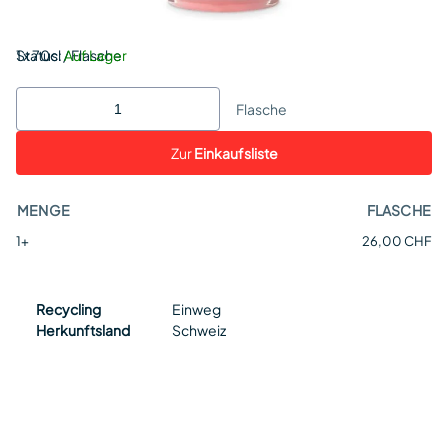
Status:
1 x 70cl / Flasche
Auf Lager
Flasche
Zur
Einkaufsliste
MENGE
FLASCHE
1+
26,00 CHF
Recycling
Einweg
Herkunftsland
Schweiz