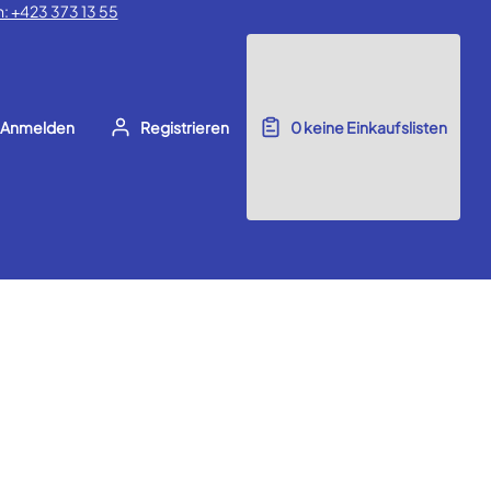
: +423 373 13 55
Anmelden
Registrieren
0
keine Einkaufslisten