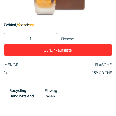
Status:
1 x 70cl / Flasche
Bestellbar
Flasche
Zur
Einkaufsliste
MENGE
FLASCHE
1+
159,00 CHF
Recycling
Einweg
Herkunftsland
Italien