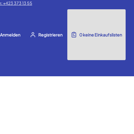
: +423 373 13 55
Anmelden
Registrieren
0
keine Einkaufslisten