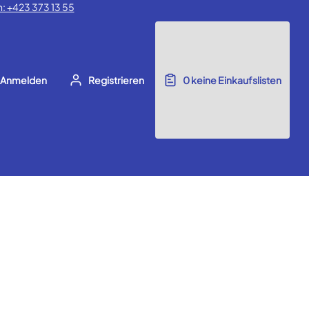
: +423 373 13 55
Anmelden
Registrieren
0
keine Einkaufslisten