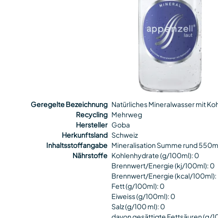
Geregelte Bezeichnung
Natürliches Mineralwasser mit Koh
Recycling
Mehrweg
Hersteller
Goba
Herkunftsland
Schweiz
Inhaltsstoffangabe
Mineralisation Summe rund 550
Nährstoffe
Kohlenhydrate (g/100ml): 0
Brennwert/Energie (kj/100ml): 0
Brennwert/Energie (kcal/100ml):
Fett (g/100ml): 0
Eiweiss (g/100ml): 0
Salz (g/100 ml): 0
davon gesättigte Fettsäuren (g/1