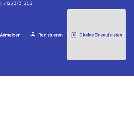
: +423 373 13 55
Anmelden
Registrieren
0
keine Einkaufslisten