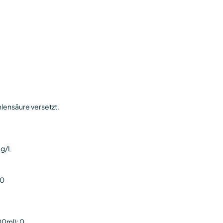
lensäure versetzt.
mg/L
 0
00ml): 0