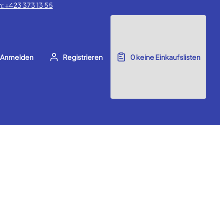
: +423 373 13 55
Anmelden
Registrieren
0
keine Einkaufslisten