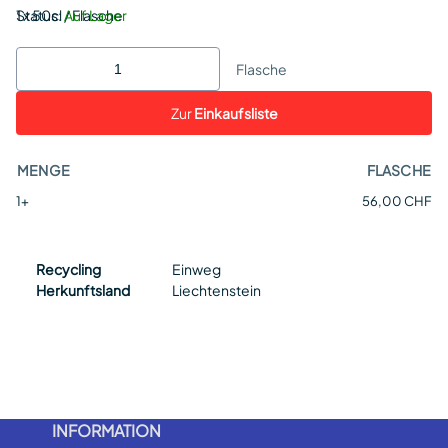
Status:
1 x 50cl / Flasche
Auf Lager
Flasche
Zur
Einkaufsliste
MENGE
FLASCHE
1+
56,00 CHF
Recycling
Einweg
Herkunftsland
Liechtenstein
INFORMATION