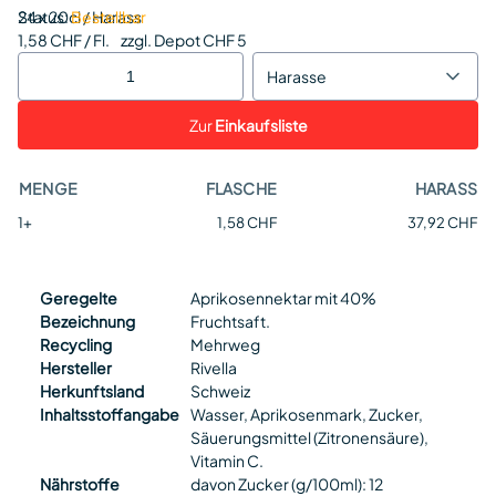
Status:
24 x 20cl / Harass
Bestellbar
1,58 CHF / Fl.
zzgl. Depot CHF 5
Harasse
Zur
Einkaufsliste
MENGE
FLASCHE
HARASS
1+
1,58 CHF
37,92 CHF
Geregelte
Aprikosennektar mit 40%
Bezeichnung
Fruchtsaft.
Recycling
Mehrweg
Hersteller
Rivella
Herkunftsland
Schweiz
Inhaltsstoffangabe
Wasser, Aprikosenmark, Zucker,
Säuerungsmittel (Zitronensäure),
Vitamin C.
Nährstoffe
davon Zucker (g/100ml): 12