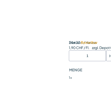
Status:
24 x 33cl / Harass
Bestellbar
1,90 CHF / Fl.
zzgl. Depot
MENGE
1+