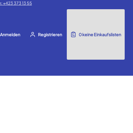
: +423 373 13 55
Anmelden
Registrieren
0
keine Einkaufslisten