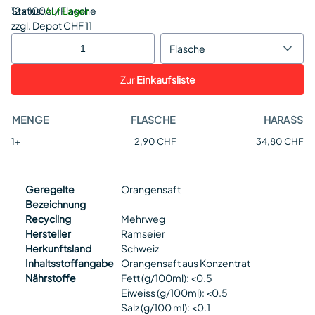
Status:
12 x 100cl / Flasche
Auf Lager
zzgl. Depot CHF 11
Flasche
Zur
Einkaufsliste
MENGE
FLASCHE
HARASS
1+
2,90 CHF
34,80 CHF
Geregelte
Orangensaft
Bezeichnung
Recycling
Mehrweg
Hersteller
Ramseier
Herkunftsland
Schweiz
Inhaltsstoffangabe
Orangensaft aus Konzentrat
Nährstoffe
Fett (g/100ml): <0.5
Eiweiss (g/100ml): <0.5
Salz (g/100 ml): <0.1