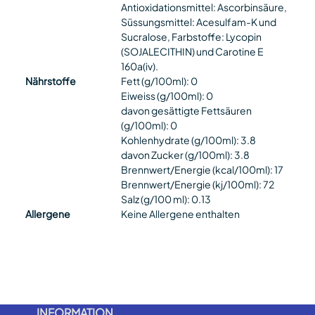
Antioxidationsmittel: Ascorbinsäure,
Süssungsmittel: Acesulfam-K und
Sucralose, Farbstoffe: Lycopin
(SOJALECITHIN) und Carotine E
160a(iv).
Nährstoffe
Fett (g/100ml): 0
Eiweiss (g/100ml): 0
davon gesättigte Fettsäuren
(g/100ml): 0
Kohlenhydrate (g/100ml): 3.8
davon Zucker (g/100ml): 3.8
Brennwert/Energie (kcal/100ml): 17
Brennwert/Energie (kj/100ml): 72
Salz (g/100 ml): 0.13
Allergene
Keine Allergene enthalten
INFORMATION