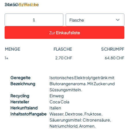
Status:
24 x 50cl / Flasche
Bestellbar
Flasche
Zur
Einkaufsliste
MENGE
FLASCHE
SCHRUMPF
1+
2,70 CHF
64,80 CHF
Geregelte
Isotonisches Elektrolytgetränk mit
Bezeichnung
Blutorangenaroma. Mit Zucker und
Süssungsmitteln.
Recycling
Einweg
Hersteller
Coca Cola
Herkunftsland
Italien
Inhaltsstoffangabe
Wasser, Dextrose, Fruktose,
Säuerungsmittel: Citronensäure,
Natriumchlorid, Aromen,