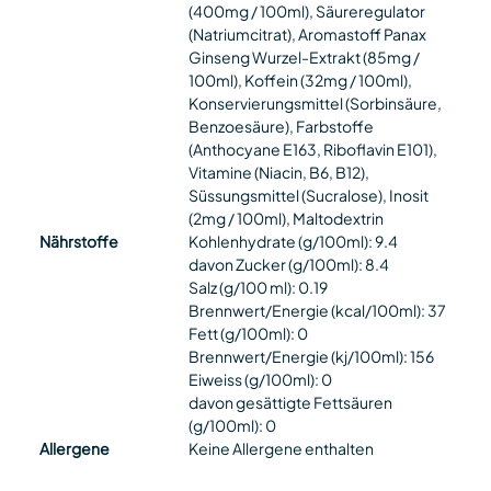
(400mg / 100ml), Säureregulator
(Natriumcitrat), Aromastoff Panax
Ginseng Wurzel-Extrakt (85mg /
100ml), Koffein (32mg / 100ml),
Konservierungsmittel (Sorbinsäure,
Benzoesäure), Farbstoffe
(Anthocyane E163, Riboflavin E101),
Vitamine (Niacin, B6, B12),
Süssungsmittel (Sucralose), Inosit
(2mg / 100ml), Maltodextrin
Nährstoffe
Kohlenhydrate (g/100ml): 9.4
davon Zucker (g/100ml): 8.4
Salz (g/100 ml): 0.19
Brennwert/Energie (kcal/100ml): 37
Fett (g/100ml): 0
Brennwert/Energie (kj/100ml): 156
Eiweiss (g/100ml): 0
davon gesättigte Fettsäuren
(g/100ml): 0
Allergene
Keine Allergene enthalten