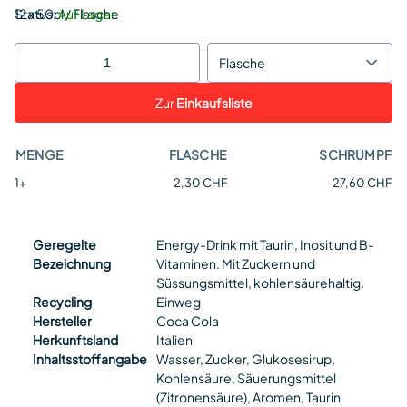
Status:
12 x 50cl / Flasche
Auf Lager
Flasche
Zur
Einkaufsliste
MENGE
FLASCHE
SCHRUMPF
1+
2,30 CHF
27,60 CHF
Geregelte
Energy-Drink mit Taurin, Inosit und B-
Bezeichnung
Vitaminen. Mit Zuckern und
Süssungsmittel, kohlensäurehaltig.
Recycling
Einweg
Hersteller
Coca Cola
Herkunftsland
Italien
Inhaltsstoffangabe
Wasser, Zucker, Glukosesirup,
Kohlensäure, Säuerungsmittel
(Zitronensäure), Aromen, Taurin