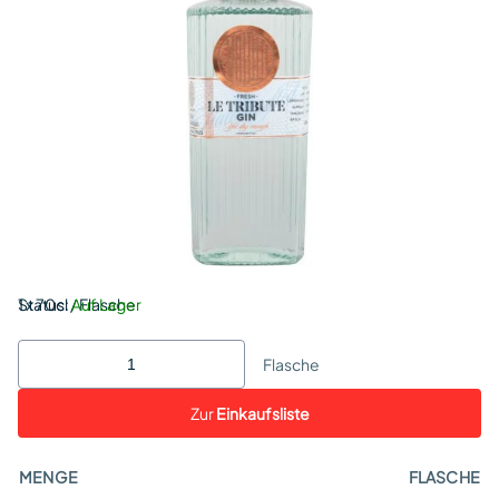
Status:
1 x 70cl / Flasche
Auf Lager
Flasche
Zur
Einkaufsliste
MENGE
FLASCHE