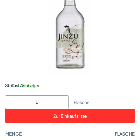
Status:
1 x 70cl / Flasche
Auf Lager
Flasche
Zur
Einkaufsliste
MENGE
FLASCHE