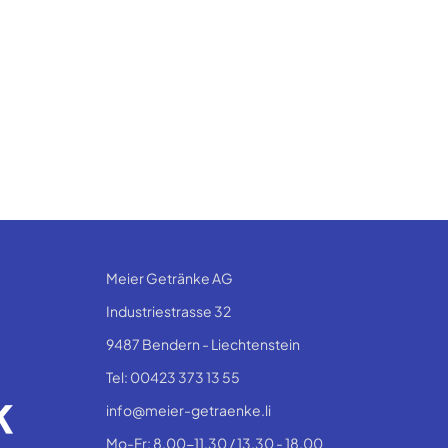
Meier Getränke AG
Industriestrasse 32
9487 Bendern - Liechtenstein
Tel: 00423 373 13 55
info@meier-getraenke.li
Mo-Fr: 8.00-11.30 / 13.30 - 18.00