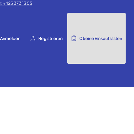
: +423 373 13 55
Anmelden
Registrieren
0
keine Einkaufslisten