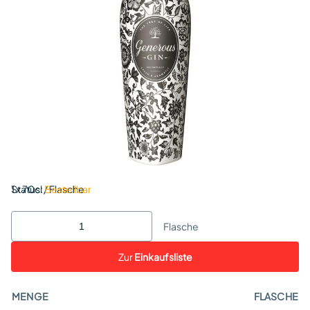
Status:
1 x 70cl / Flasche
Bestellbar
Flasche
Zur
Einkaufsliste
MENGE
FLASCHE