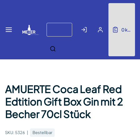
Zum
Anmelden
Registrieren
Hauptinhalt
springen
Keyboard
0
keine E
arrow
keys
can
be
used
to
navigate
menus,
AMUERTE Coca Leaf Red
filters,
and
Edtition Gift Box Gin mit 2
datagrids.
Becher 70cl Stück
SKU:
5326
Bestellbar