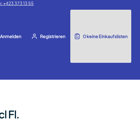
: +423 373 13 55
Anmelden
Registrieren
0
keine Einkaufslisten
l Fl.