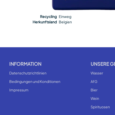
Recycling
Einweg
Herkunftsland
Belgien
INFORMATION
UNSERE G
Datenschutzrichtlinien
Wasser
Bedingungen und Konditionen
AfG
Impressum
Bier
Wein
Spirituosen