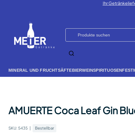
Ihr Getränkelief
MINERAL UND FRUCHTSÄFTE
BIER
WEIN
SPIRITUOSEN
FEST
AMUERTE Coca Leaf Gin Blue 
SKU:
5435
Bestellbar