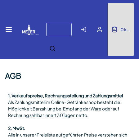
Zum
Anmelden
Registrieren
Hauptinhalt
springen
Keyboard
0
keine E
arrow
keys
can
be
used
to
AGB
navigate
menus,
filters,
and
1. Verkaufspreise, Rechnungsstellung und Zahlungsmittel
datagrids.
Als Zahlungsmittel im Online-Getränkeshop besteht die
Möglichkeit Barzahlung bei Empfang der Ware oder auf
Rechnung zahlbar innert 30Tagen netto.
2. MwSt.
Alle in unserer Preisliste aufgeführten Preise verstehen sich