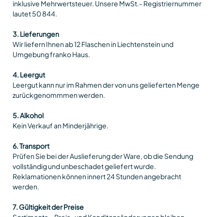
inklusive Mehrwertsteuer. Unsere MwSt.- Registriernummer
lautet 50 844.
3. Lieferungen
Wir liefern Ihnen ab 12 Flaschen in Liechtenstein und
Umgebung franko Haus.
4. Leergut
Leergut kann nur im Rahmen der von uns gelieferten Menge
zurückgenommmen werden.
5. Alkohol
Kein Verkauf an Minderjährige.
6. Transport
Prüfen Sie bei der Auslieferung der Ware, ob die Sendung
vollständig und unbeschadet geliefert wurde.
Reklamationen können innert 24 Stunden angebracht
werden.
7. Gültigkeit der Preise
Sortiments-, Preis- und Konditonsänderungen bleiben