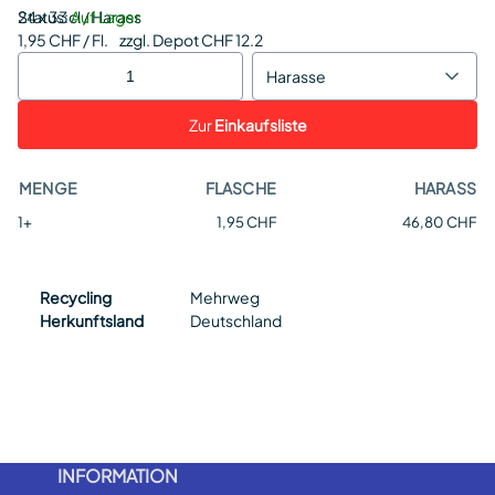
Status:
24 x 33cl / Harass
Auf Lager
1,95 CHF / Fl.
zzgl. Depot CHF 12.2
Harasse
Zur
Einkaufsliste
MENGE
FLASCHE
HARASS
1+
1,95 CHF
46,80 CHF
Recycling
Mehrweg
Herkunftsland
Deutschland
INFORMATION